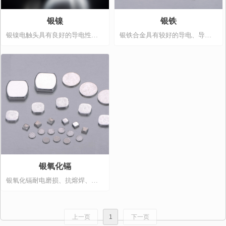
银镍
银铁
银镍电触头具有良好的导电性。
银铁合金具有较好的导电、导热
接触电阻小且稳定，直流电流下
性、无毒害、耐磨损。用它所制
的材料转移小，耐磨损性能好，
造的电触头具有分断能力强、温
无毒等优点。银镍5、银镍10、银
升较低。银铁材料采用混粉烧结
镍15，采用粉末烧结挤压法制
挤压法或共沉淀烧结挤压法制
造，也可用共沉淀粉末烧结挤压
造。
法制造；银镍20、银镍30、银镍
40采用粉末烧结挤压法制造。
银氧化镉
银氧化镉耐电磨损、抗熔焊、接
触电阻低而稳定。在银氧化镉
中，氧化镉是以弥散分布在银基
体中，因而增加材质硬度和耐磨
上一页
1
下一页
性能。弥散的氧化镉粒子。在电