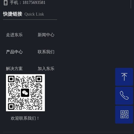
手机：
18175693581
快捷链接
Quick Link
走进东乐
新闻中心
产品中心
联系我们
解决方案
加入东乐
ꁸ
ꂅ
回到顶部
ꀥ
0574-59517732/88950698
欢迎联系我们！
微信二维码