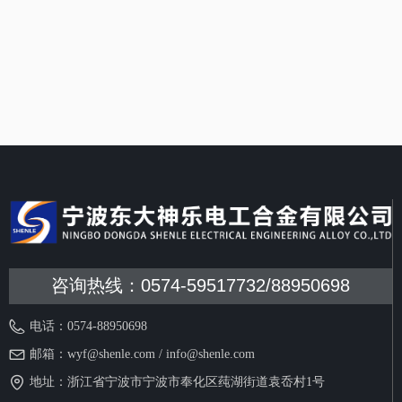
弧作用下分解时，大量吸热，有
利于冷却和熄灭电弧。分解时发
生剧烈的蒸发吹散电弧、净化了
触头表面，因而减少了电磨损、
提高电寿命并且保持低的接触电
阻。银氧化镉丝材采用预氧化法
制造；银氧化镉触片添加微量元
素（T）采用合金内氧化法制造，
其钎焊面有复银层。
咨询热线：0574-59517732/88950698
电话：
0574-88950698
邮箱：
wyf@shenle.com / info@shenle.com
地址：
浙江省宁波市宁波市奉化区莼湖街道袁岙村1号