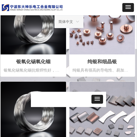
简体中文
ꀅ
낀
首页
ꄲ
产品中心
ꂃ
ꁹ
银氧化锡氧化铟
纯银和细晶银
银氧化锡氧化铟抗熔焊性好，接
纯银具有很高的导电性、易加
触电阻稳定，耐电磨损性特别优
工、易焊接等。细晶银是在银中
异，无毒，因此它是当前国际上
添加微量元素，细化了晶粒，因
积极开发推广的触头材料。银氧
此具有和银相似的导电导热性和
化锡氧化铟丝材采用预氧化法制
稳定的接触电阻，并具有优于银
造；银氧化锡氧化铟触片采用合
的强度和硬度，电寿命高于纯
金内氧化法制造，起钎焊面有复
银。
银层。