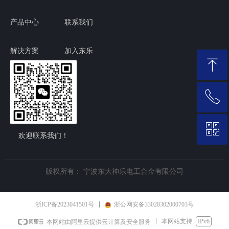
产品中心
联系我们
解决方案
加入东乐
ꁸ
ꂅ
回到顶部
ꀥ
0574-59517732/88950698
欢迎联系我们！
微信二维码
版权所有：
宁波东大神乐电工合金有限公司
浙ICP备2023041501号
浙公网安备33028302000703号
本网站支持
IPv6
本网站由阿里云提供云计算及安全服务