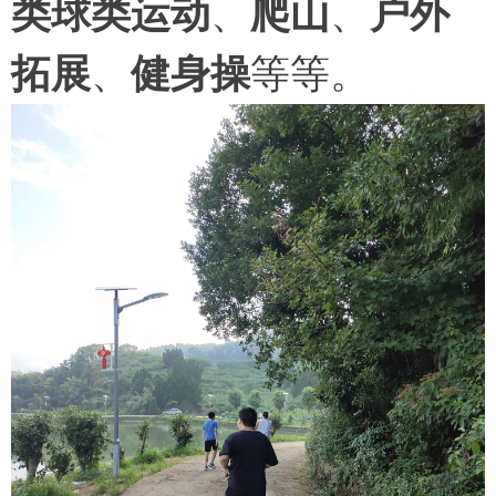
类球类运动
、
爬山
、
户外
拓展
、
健身操
等等。