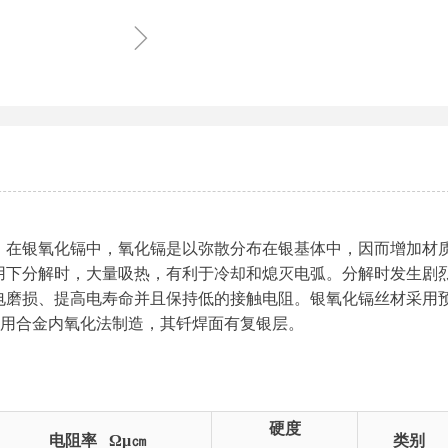
ꁇ
。在银氧化镉中，氧化镉是以弥散分布在银基体中，因而增加材
用下分解时，大量吸热，有利于冷却和熄灭电弧。分解时发生剧
电磨损、提高电寿命并且保持低的接触电阻。银氧化镉丝材采用
采用合金内氧化法制造，其钎焊面有复银层。
硬度
电阻率 Ωµ㎝
类别