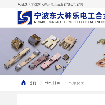
欢迎进入宁波东大神乐电工合金有限公司官网
낀
首页
ꄲ
铆钉触点
ꄲ
银氧化镉