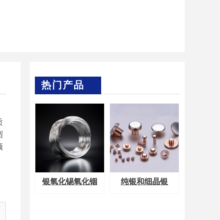
热门产品
质
烈
预
银氧化锡氧化铟
纯银和细晶银