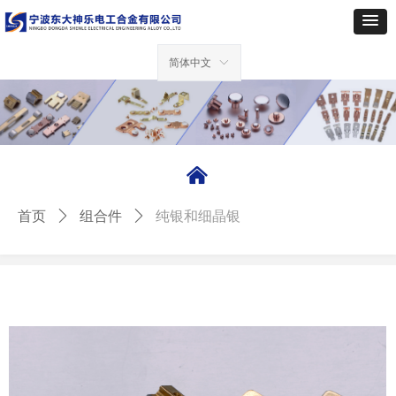
简体中文
ꀅ
낀
首页
ꄲ
组合件
ꄲ
纯银和细晶银