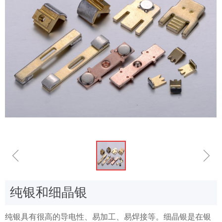
ꁆ
ꁇ
纯银和细晶银
纯银具有很高的导电性、易加工、易焊接等。细晶银是在银