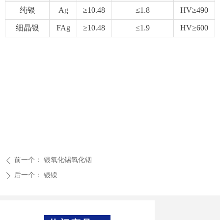
纯银
Ag
≥10.48
≤1.8
HV≥490
细晶银
FAg
≥10.48
≤1.9
HV≥600
前一个：
银氧化锡氧化铟
ꄴ
后一个：
银镍
ꄲ