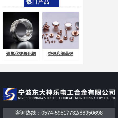
热门产品
银氧化锡氧化铟
纯银和细晶银
咨询热线：0574-59517732/88950698